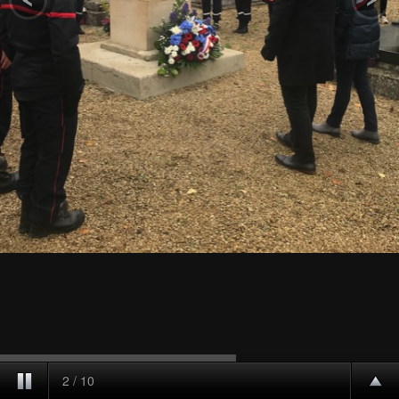
2
/
10