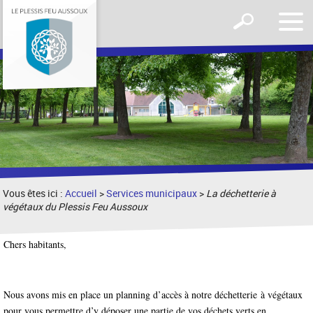
Affic
Afficher
le
le
men
formulaire
de
recherche
Vous êtes ici :
Accueil
>
Services municipaux
>
La déchetterie à
végétaux du Plessis Feu Aussoux
Chers habitants,
Nous avons mis en place un planning d’accès à notre déchetterie à végétaux
pour vous permettre d’y déposer une partie de vos déchets verts en