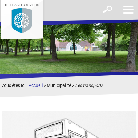
Affic
Afficher
le
le
men
formulaire
de
recherche
Vous êtes ici :
Accueil
> Municipalité >
Les transports