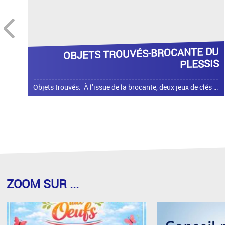
prev
DU
LA CHASSE AUX OEUFS 2026
IS
Objets trouvés. À l’issue de la brocante, deux jeux de clés ainsi qu’un portefeuille ont été retrouvés. Les propriétaires peuvent les récupérer en mairie, aux
ZOOM SUR ...