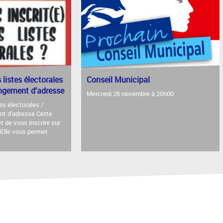
s listes électorales
Conseil Municipal
angement d'adresse
Mercredi 26 novembre à 20h00
tes électorales /
nt d'adresse Cette
 de vous inscrire sur
. Elle vous permet
r