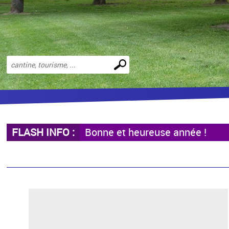
Effectuer
une
recherche
FLASH INFO :
Bonne et heureuse année !