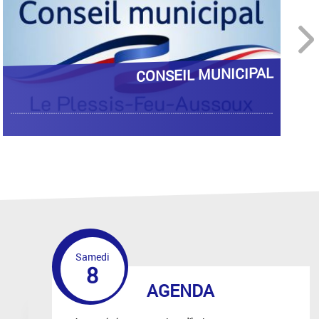
next
BONNE ET HEUREUSE ANNÉE !
Samedi
8
AGENDA